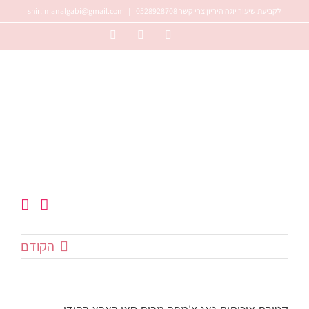
לג
לקביעת שיעור יוגה היריון צרי קשר 0528928708
|
shirlimanalgabi@gmail.com
תוכן
Instagram
Facebook
YouTube
הקודם