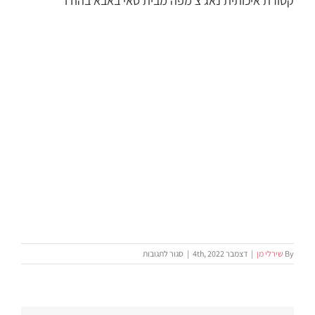
קטורת איכותית נאג צ'מפה מבית סאי באבא בהודו
על
By
שירלי מן
|
דצמבר 4th, 2022
|
סגור לתגובות
קטורת
איכותית
נאג
צ'מפה