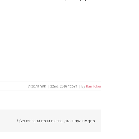
על
Ran Toker
By
|
דצמבר 22nd, 2016
|
סגור לתגובות
אדווה
קורן
מרימקס
ממליצה
על
שיע
שתף את העמוד הזה, בחר את הרשת החברתית שלך!