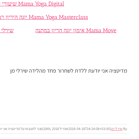
Mama Yoga Digital שיעורי יוגה היריון והכנה ללידה בוידאו
Mama Yoga Masterclass יוגה היריון רמת גן גבעתיים
Mama Move אימון יוגה הריון במתנה
שירלי 
מדיטציה אני יודעת ללדת לשחרור פחד מהלידה שירלי מן
By
שירלי מן
|
2018-04-18T14:24:08+03:00
אפריל 18th, 2018
|
סגור לתגובות
על מדיטציה אני י