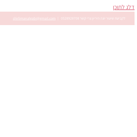
דלג לתוכן
לקביעת שיעור יוגה היריון צרי קשר 0528928708
|
shirlimanalgabi@gmail.com