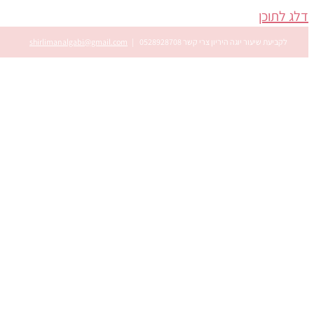
דלג לתוכן
לקביעת שיעור יוגה היריון צרי קשר 0528928708
|
shirlimanalgabi@gmail.com