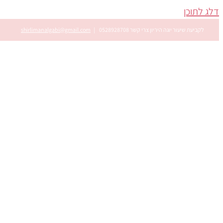
דלג לתוכן
לקביעת שיעור יוגה היריון צרי קשר 0528928708
|
shirlimanalgabi@gmail.com