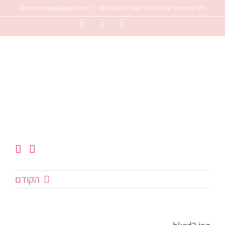
לג
לקביעת שיעור יוגה היריון צרי קשר 0528928708
|
shirlimanalgabi@gmail.com
תוכן
Instagram
Facebook
YouTube
הקודם