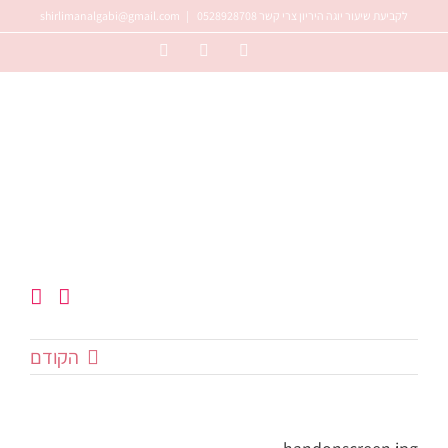
לג
לקביעת שיעור יוגה היריון צרי קשר 0528928708
|
shirlimanalgabi@gmail.com
תוכן
Instagram
Facebook
YouTube
הקודם