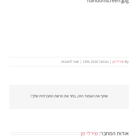
handonscreen.jpg
על
By
שירלי מן
|
נובמבר 13th, 2016
|
סגור לתגובות
handonscreen.jpg
שתף את העמוד הזה, בחר את הרשת החברתית שלך!
אודות המחבר:
שירלי מן