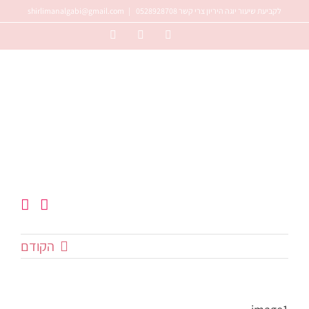
לג
לקביעת שיעור יוגה היריון צרי קשר 0528928708
|
shirlimanalgabi@gmail.com
תוכן
Instagram
Facebook
YouTube
הקודם