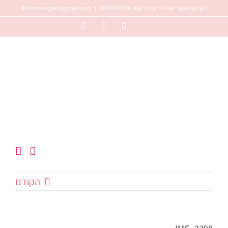
לג
לקביעת שיעור יוגה היריון צרי קשר 0528928708
|
shirlimanalgabi@gmail.com
תוכן
Instagram
Facebook
YouTube
הקודם