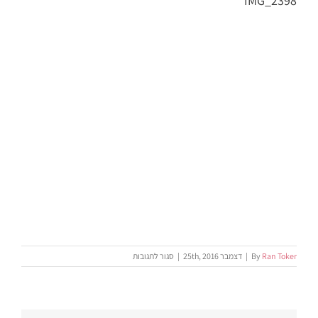
IMG_2398
על
Ran Toker
By
|
דצמבר 25th, 2016
|
סגור לתגובות
IMG_2398