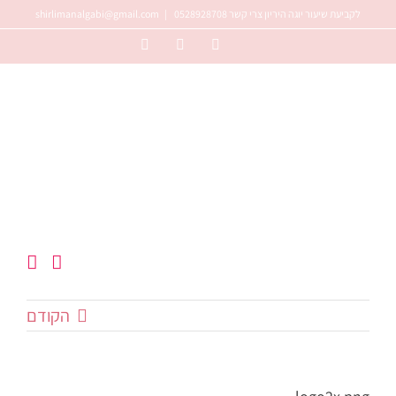
לג
לקביעת שיעור יוגה היריון צרי קשר 0528928708
|
shirlimanalgabi@gmail.com
תוכן
Instagram
Facebook
YouTube
הקודם