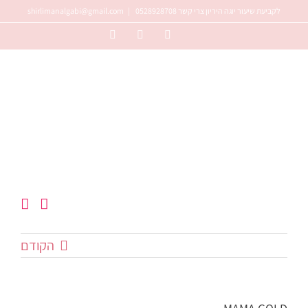
לג
לקביעת שיעור יוגה היריון צרי קשר 0528928708
|
shirlimanalgabi@gmail.com
תוכן
Instagram
Facebook
YouTube
הקודם