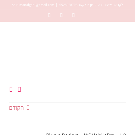
דל
shirlimanalgabi@gmail.com
|
לקביעת שיעור יוגה היריון צרי קשר 0528928708
לתוכ
Instagram
Facebook
YouTube
הקודם