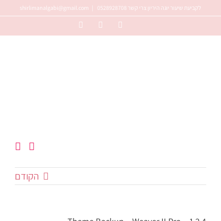
לג
לקביעת שיעור יוגה היריון צרי קשר 0528928708
|
shirlimanalgabi@gmail.com
תוכן
Instagram
Facebook
YouTube
הקודם